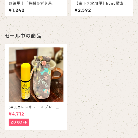
お徳用！「特製あずき茶」
【楽トク定期便】hana酵素玄
米(7個パック)月2回
¥1,242
¥2,592
セール中の商品
SALE❣️レスキュースプレー
【布ボトルカバー付き】
¥4,712
20%OFF