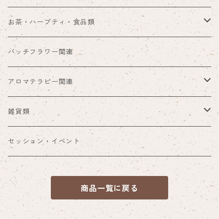
お茶・ハーブティ・食品類
hanaオリジナル商品
バッチフラワー関連
ハーブティー類
アロマテラピー関連
食品ほか
アロマ雑貨
雑貨類
ブレンド精油
その他雑貨
セッション・イベント
商品一覧に戻る