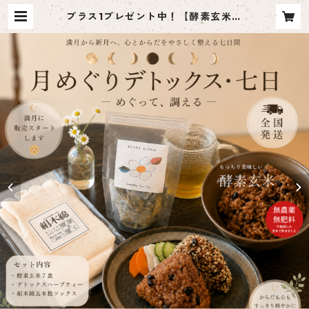
プラス1プレゼント中！【酵素玄米ス
ペシャルセット】月めぐりデトック
ス・七日 — めぐって、調える — | h
ana百貨店