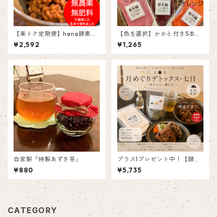
【楽トク定期便】hana酵素玄
【色を選択】かかと付き5本指
米(7個パック)月2回
ソックス［絹木綿］
¥2,592
¥1,265
自家製「特製あずき茶」
プラス1プレゼント中！【酵素
玄米スペシャルセット】月め
¥880
¥5,735
ぐりデトックス・七日 — めぐ
って、調える —
CATEGORY