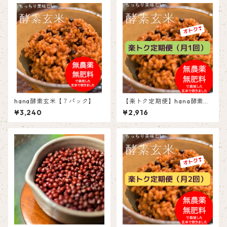
hana酵素玄米【７パック】
【楽トク定期便】hana酵素玄
米(7個パック)月1回
¥3,240
¥2,916