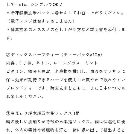
して‥etc、シンプルでOK♪
＊冷凍酵素玄米パックは湯せんしてお召し上がりください。
（電子レンジはおすすめしません）
＊酵素玄米のオススメの召し上がり方など説明書を添付しま
す。
②デトックスハーブティー（ティーバック×10p）
内容 : くま笹、ネトル、レモングラス、ミント
ビタミン、鉄分も豊富、老廃物を排出し、血液をサラサラに
保つ効果が期待できるハーブを使用した爽やかで飲みやすい
ブレンドティーです。酵素玄米とともに。また日中いつでも
お楽しみください。
③冷えとり絹木綿五本指ソックス 1足
絹の優しい肌触りが特徴の五本指ソックス。絹は保温性に優
れ、体内の毒性や老廃物を汗と一緒に吸い出して排出すると