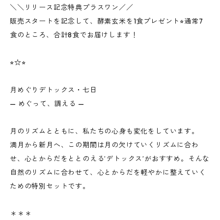
＼＼リリース記念特典プラスワン／／
販売スタートを記念して、酵素玄米を1食プレゼント⭐︎通常7
食のところ、合計8食でお届けします！
⭐︎☆⭐︎
月めぐりデトックス・七日
— めぐって、調える —
月のリズムとともに、私たちの心身も変化をしています。
満月から新月へ、この期間は月の欠けていくリズムに合わ
せ、心とからだをととのえる’デトックス’がおすすめ。そんな
自然のリズムに合わせて、心とからだを軽やかに整えていく
ための特別セットです。
＊＊＊