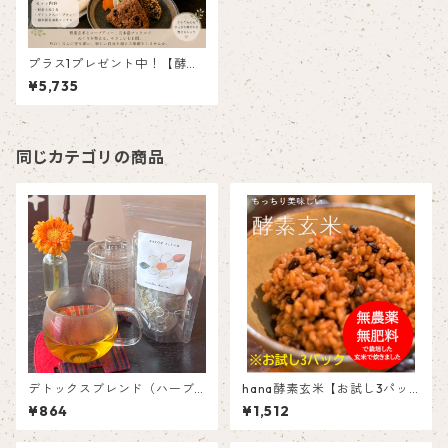
プラス1プレゼント中！【酵素
玄米スペシャルセット】月め
¥5,735
ぐりデトックス・七日 — めぐ
って、調える —
同じカテゴリの商品
デトックスブレンド（ハーブ
hana酵素玄米【お試し3パッ
ティー／ティーバック）
ク】
¥864
¥1,512