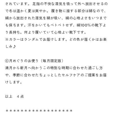
されています。 足指の不快な湿気を吸って外へ放出させるの
で冬は温かく夏は爽やか。 履き物に接する部分は綿なので、
絹から放出された湿気を綿が吸い、絹の心地よさをいつまで
も保ちます。汗をかいてもベトベトせず、絹100％の靴下よ
り長持ち。何より履いていて心地よい靴下です。
※カラーはランダムでお届けします。どの色が届くかはお楽
しみ♪
④月めぐりのお便り（毎月限定版）
満月から新月へ向かうこの特別な時期に合わせた過ごし方
や、季節に合わせたちょっとしたセルフケアのご提案をお届
けします。
以上 ４点
＊＊＊＊＊＊＊＊＊＊＊＊＊＊＊＊＊＊