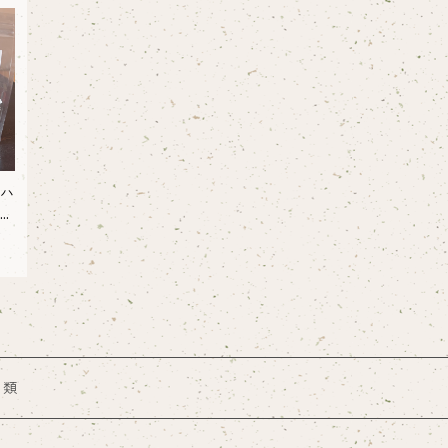
ハ
ッ
品類