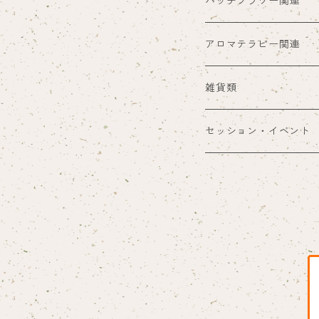
hanaオリジナル商品
バッチフラワー関連
ハーブティー類
アロマテラピー関連
食品ほか
アロマ雑貨
雑貨類
ブレンド精油
その他雑貨
セッション・イベント