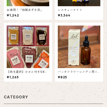
お徳用！「特製あずき茶」
レスキューナイト
¥1,242
¥3,564
【色を選択】かかと付き5本指
バッチフラワーレメディ用ミ
ソックス［絹木綿］
キシングボトル（トリートメ
¥1,265
¥825
ントボトル・箱付き）
CATEGORY