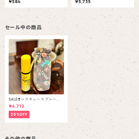
¥584
¥5,735
ぐりデトックス・七日 — めぐ
って、調える —
セール中の商品
SALE❣️レスキュースプレー
【布ボトルカバー付き】
¥4,712
20%OFF
その他の商品