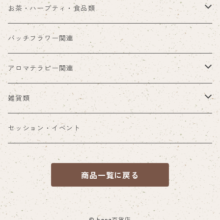
お茶・ハーブティ・食品類
hanaオリジナル商品
バッチフラワー関連
ハーブティー類
アロマテラピー関連
食品ほか
アロマ雑貨
雑貨類
ブレンド精油
その他雑貨
セッション・イベント
商品一覧に戻る
© hana百貨店