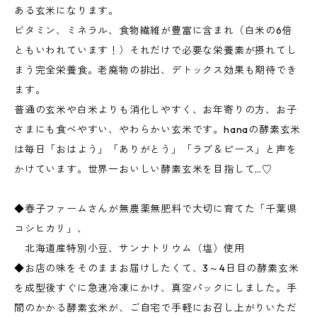
ある玄米になります。
ビタミン、ミネラル、食物繊維が豊富に含まれ（白米の6倍
ともいわれています！）それだけで必要な栄養素が摂れてし
まう完全栄養食。老廃物の排出、デトックス効果も期待でき
ます。
普通の玄米や白米よりも消化しやすく、お年寄りの方、お子
さまにも食べやすい、やわらかい玄米です。hanaの酵素玄米
は毎日「おはよう」「ありがとう」「ラブ＆ピース」と声を
かけています。世界一おいしい酵素玄米を目指して…♡
◆春子ファームさんが無農薬無肥料で大切に育てた「千葉県
コシヒカリ」、
北海道産特別小豆、サンナトリウム（塩）使用
◆お店の味をそのままお届けしたくて、3～4日目の酵素玄米
を成型後すぐに急速冷凍にかけ、真空パックにしました。手
間のかかる酵素玄米が、ご自宅で手軽にお召し上がりいただ