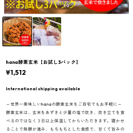
1
/2
hana酵素玄米【お試し3パック】
¥1,512
International shipping available
～世界一美味しいhanaの酵素玄米をご自宅でもお手軽に～
酵素玄米は、玄米をあずきと少量の塩で炊き、炊き立てを食
べるのではなく３日以上保温してからいただきます。寝かせ
ることで発酵が進み、もちもちとした食感で、甘くて旨みの