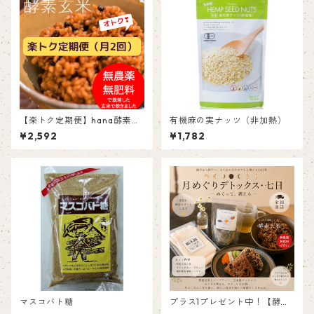
【楽トク定期便】hana酵素玄
有機麻の実ナッツ（非加熱）
米(7個パック)月2回
¥2,592
¥1,782
マスコバト糖
プラス1プレゼント中！【酵素
玄米スペシャルセット】月め