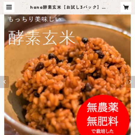
hana酵素玄米【お試し3パック】 |
hana百貨店