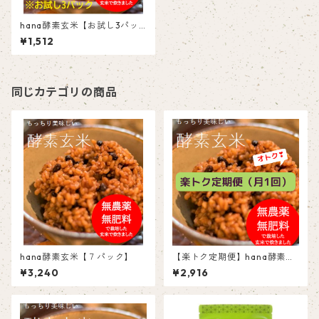
hana酵素玄米【お試し3パッ
ク】
¥1,512
同じカテゴリの商品
hana酵素玄米【７パック】
【楽トク定期便】hana酵素玄
米(7個パック)月1回
¥3,240
¥2,916