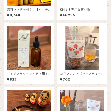
無料コンサル付き！【バッチ
KMさま専用お買い物
フラワーレメディ】3本セット
¥8,748
¥14,256
バッチフラワーレメディ用ミ
お花ブレンド（ハーブティー
キシングボトル（トリートメ
／リーフタイプ）
¥825
¥702
ントボトル・箱付き）