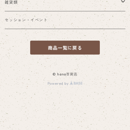
食品ほか
アロマ雑貨
雑貨類
ブレンド精油
その他雑貨
セッション・イベント
商品一覧に戻る
© hana百貨店
Powered by