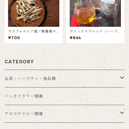
カリフォルニア産／無農薬ホ
デトックスブレンド（ハーブ
ワイトセージ枝付き
ティー／ティーバック）
¥700
¥864
CATEGORY
お茶・ハーブティ・食品類
hanaオリジナル商品
バッチフラワー関連
ハーブティー類
アロマテラピー関連